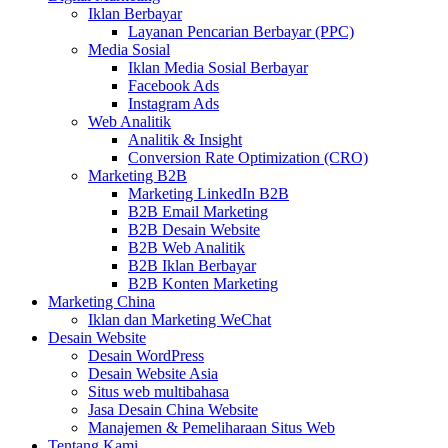
Iklan Berbayar
Layanan Pencarian Berbayar (PPC)
Media Sosial
Iklan Media Sosial Berbayar
Facebook Ads
Instagram Ads
Web Analitik
Analitik & Insight
Conversion Rate Optimization (CRO)
Marketing B2B
Marketing LinkedIn B2B
B2B Email Marketing
B2B Desain Website
B2B Web Analitik
B2B Iklan Berbayar
B2B Konten Marketing
Marketing China
Iklan dan Marketing WeChat
Desain Website
Desain WordPress
Desain Website Asia
Situs web multibahasa
Jasa Desain China Website
Manajemen & Pemeliharaan Situs Web
Tentang Kami