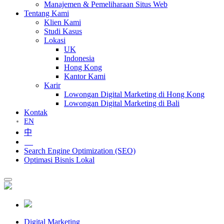
Manajemen & Pemeliharaan Situs Web
Tentang Kami
Klien Kami
Studi Kasus
Lokasi
UK
Indonesia
Hong Kong
Kantor Kami
Karir
Lowongan Digital Marketing di Hong Kong
Lowongan Digital Marketing di Bali
Kontak
EN
中
ID
Search Engine Optimization (SEO)
Optimasi Bisnis Lokal
Digital Marketing