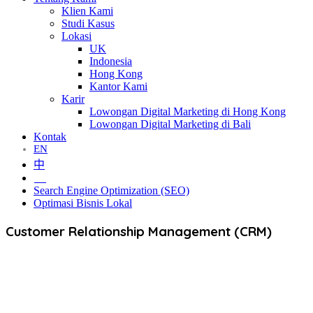
Klien Kami
Studi Kasus
Lokasi
UK
Indonesia
Hong Kong
Kantor Kami
Karir
Lowongan Digital Marketing di Hong Kong
Lowongan Digital Marketing di Bali
Kontak
EN
中
ID
Search Engine Optimization (SEO)
Optimasi Bisnis Lokal
Customer Relationship Management (CRM)